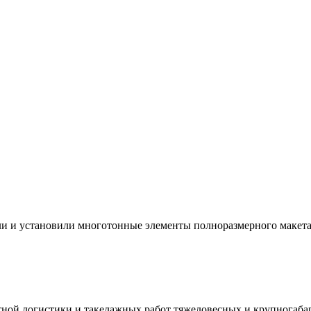
и и установили многотонные элементы полноразмерного макета
тной логистики и такелажных работ тяжеловесных и крупногаба