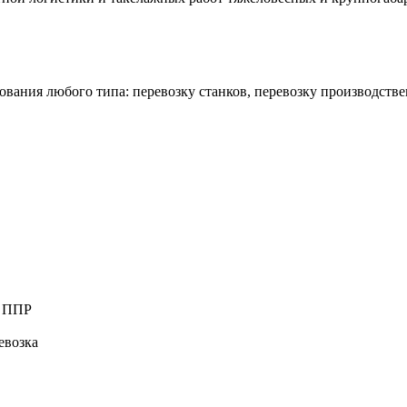
ания любого типа: перевозку станков, перевозку производстве
а ППР
евозка