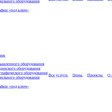
дильного оборудования
афии «под ключ»
ния
мышленного оборудования
цинского оборудования
графического оборудования
Все услуги
Цены
Проекты
О 
дильного оборудования
афии «под ключ»