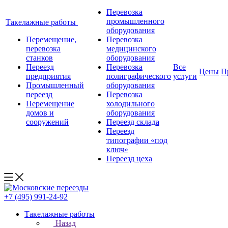
Перевозка
промышленного
Такелажные работы
оборудования
Перемещение,
Перевозка
перевозка
медицинского
станков
оборудования
Переезд
Перевозка
Все
Цены
П
предприятия
полиграфического
услуги
Промышленный
оборудования
переезд
Перевозка
Перемещение
холодильного
домов и
оборудования
сооружений
Переезд склада
Переезд
типографии «под
ключ»
Переезд цеха
+7 (495) 991-24-92
Такелажные работы
Назад