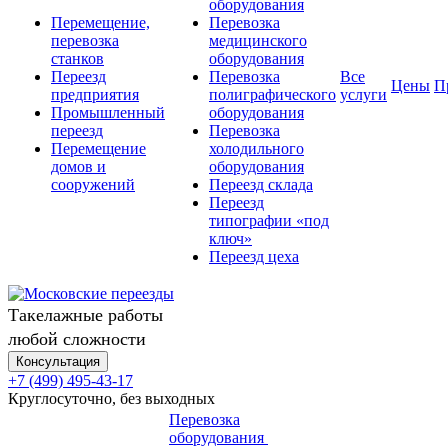
оборудования
Перемещение,
Перевозка
перевозка
медицинского
станков
оборудования
Переезд
Перевозка
Все
Цены
П
предприятия
полиграфического
услуги
Промышленный
оборудования
переезд
Перевозка
Перемещение
холодильного
домов и
оборудования
сооружений
Переезд склада
Переезд
типографии «под
ключ»
Переезд цеха
Такелажные работы
любой сложности
Консультация
+7 (499) 495-43-17
Круглосуточно, без выходных
Перевозка
оборудования