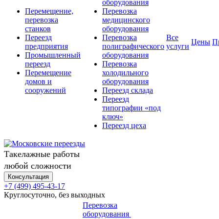
оборудования
Перемещение,
Перевозка
перевозка
медицинского
станков
оборудования
Переезд
Перевозка
Все
Цены
П
предприятия
полиграфического
услуги
Промышленный
оборудования
переезд
Перевозка
Перемещение
холодильного
домов и
оборудования
сооружений
Переезд склада
Переезд
типографии «под
ключ»
Переезд цеха
Такелажные работы
любой сложности
Консультация
+7 (499) 495-43-17
Круглосуточно, без выходных
Перевозка
оборудования