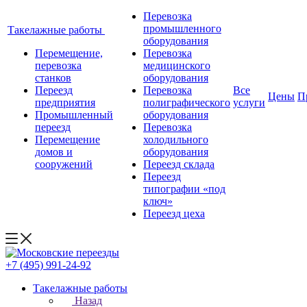
Перевозка
промышленного
Такелажные работы
оборудования
Перемещение,
Перевозка
перевозка
медицинского
станков
оборудования
Переезд
Перевозка
Все
Цены
П
предприятия
полиграфического
услуги
Промышленный
оборудования
переезд
Перевозка
Перемещение
холодильного
домов и
оборудования
сооружений
Переезд склада
Переезд
типографии «под
ключ»
Переезд цеха
+7 (495) 991-24-92
Такелажные работы
Назад