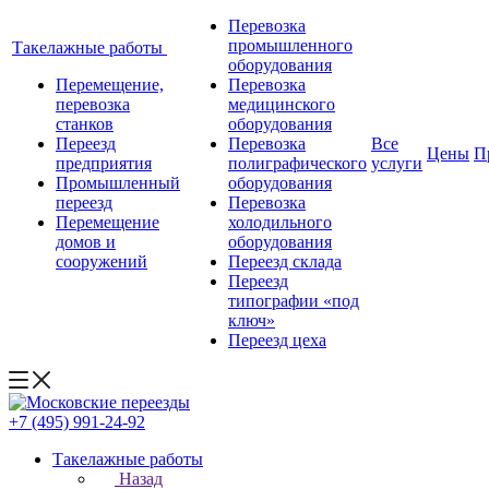
Перевозка
промышленного
Такелажные работы
оборудования
Перемещение,
Перевозка
перевозка
медицинского
станков
оборудования
Переезд
Перевозка
Все
Цены
П
предприятия
полиграфического
услуги
Промышленный
оборудования
переезд
Перевозка
Перемещение
холодильного
домов и
оборудования
сооружений
Переезд склада
Переезд
типографии «под
ключ»
Переезд цеха
+7 (495) 991-24-92
Такелажные работы
Назад