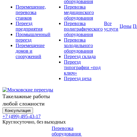
оборудования
Перемещение,
Перевозка
перевозка
медицинского
станков
оборудования
Переезд
Перевозка
Все
Цены
П
предприятия
полиграфического
услуги
Промышленный
оборудования
переезд
Перевозка
Перемещение
холодильного
домов и
оборудования
сооружений
Переезд склада
Переезд
типографии «под
ключ»
Переезд цеха
Такелажные работы
любой сложности
Консультация
+7 (499) 495-43-17
Круглосуточно, без выходных
Перевозка
оборудования