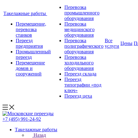
Перевозка
промышленного
Такелажные работы
оборудования
Перемещение,
Перевозка
перевозка
медицинского
станков
оборудования
Переезд
Перевозка
Все
Цены
П
предприятия
полиграфического
услуги
Промышленный
оборудования
переезд
Перевозка
Перемещение
холодильного
домов и
оборудования
сооружений
Переезд склада
Переезд
типографии «под
ключ»
Переезд цеха
+7 (495) 991-24-92
Такелажные работы
Назад