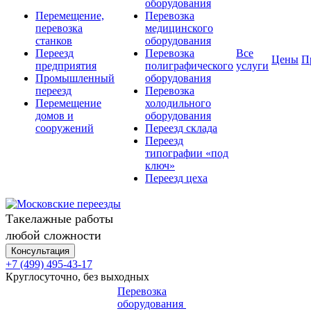
оборудования
Перемещение,
Перевозка
перевозка
медицинского
станков
оборудования
Переезд
Перевозка
Все
Цены
П
предприятия
полиграфического
услуги
Промышленный
оборудования
переезд
Перевозка
Перемещение
холодильного
домов и
оборудования
сооружений
Переезд склада
Переезд
типографии «под
ключ»
Переезд цеха
Такелажные работы
любой сложности
Консультация
+7 (499) 495-43-17
Круглосуточно, без выходных
Перевозка
оборудования