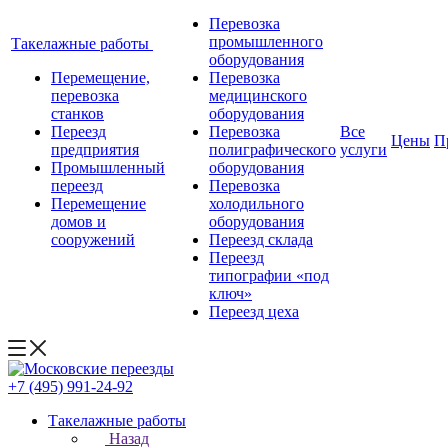
Перевозка
промышленного
Такелажные работы
оборудования
Перемещение,
Перевозка
перевозка
медицинского
станков
оборудования
Переезд
Перевозка
Все
Цены
П
предприятия
полиграфического
услуги
Промышленный
оборудования
переезд
Перевозка
Перемещение
холодильного
домов и
оборудования
сооружений
Переезд склада
Переезд
типографии «под
ключ»
Переезд цеха
+7 (495) 991-24-92
Такелажные работы
Назад