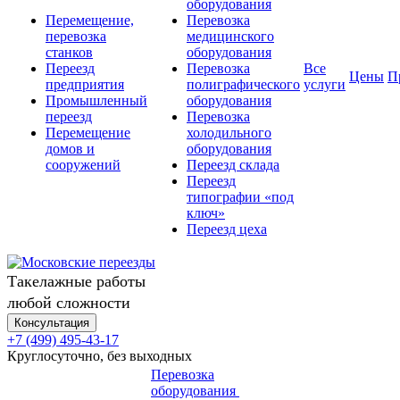
оборудования
Перемещение,
Перевозка
перевозка
медицинского
станков
оборудования
Переезд
Перевозка
Все
Цены
П
предприятия
полиграфического
услуги
Промышленный
оборудования
переезд
Перевозка
Перемещение
холодильного
домов и
оборудования
сооружений
Переезд склада
Переезд
типографии «под
ключ»
Переезд цеха
Такелажные работы
любой сложности
Консультация
+7 (499) 495-43-17
Круглосуточно, без выходных
Перевозка
оборудования