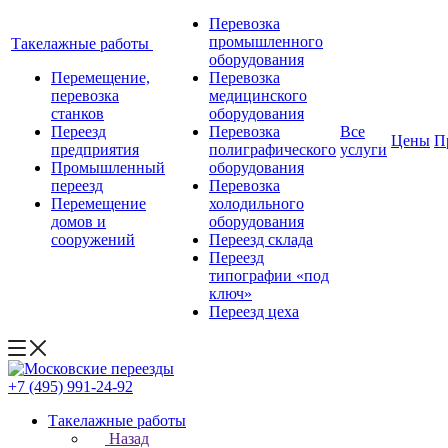
Перевозка
промышленного
Такелажные работы
оборудования
Перемещение,
Перевозка
перевозка
медицинского
станков
оборудования
Переезд
Перевозка
Все
Цены
П
предприятия
полиграфического
услуги
Промышленный
оборудования
переезд
Перевозка
Перемещение
холодильного
домов и
оборудования
сооружений
Переезд склада
Переезд
типографии «под
ключ»
Переезд цеха
+7 (495) 991-24-92
Такелажные работы
Назад