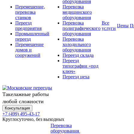
оборудования
Перемещение,
Перевозка
перевозка
медицинского
станков
оборудования
Переезд
Перевозка
Все
Цены
П
предприятия
полиграфического
услуги
Промышленный
оборудования
переезд
Перевозка
Перемещение
холодильного
домов и
оборудования
сооружений
Переезд склада
Переезд
типографии «под
ключ»
Переезд цеха
Такелажные работы
любой сложности
Консультация
+7 (499) 495-43-17
Круглосуточно, без выходных
Перевозка
оборудования