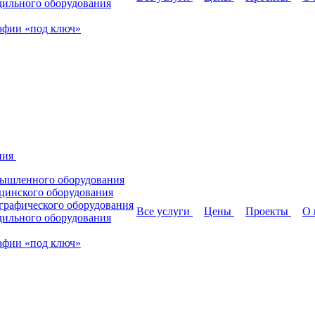
дильного оборудования
афии «под ключ»
ния
мышленного оборудования
цинского оборудования
графического оборудования
Все услуги
Цены
Проекты
О 
дильного оборудования
афии «под ключ»