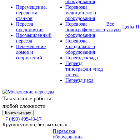
оборудования
Перемещение,
Перевозка
перевозка
медицинского
станков
оборудования
Переезд
Перевозка
Все
Цены
П
предприятия
полиграфического
услуги
Промышленный
оборудования
переезд
Перевозка
Перемещение
холодильного
домов и
оборудования
сооружений
Переезд склада
Переезд
типографии «под
ключ»
Переезд цеха
Такелажные работы
любой сложности
Консультация
+7 (499) 495-43-17
Круглосуточно, без выходных
Перевозка
оборудования