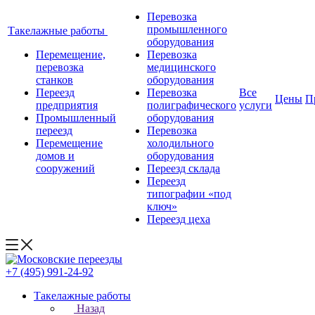
Перевозка
промышленного
Такелажные работы
оборудования
Перемещение,
Перевозка
перевозка
медицинского
станков
оборудования
Переезд
Перевозка
Все
Цены
П
предприятия
полиграфического
услуги
Промышленный
оборудования
переезд
Перевозка
Перемещение
холодильного
домов и
оборудования
сооружений
Переезд склада
Переезд
типографии «под
ключ»
Переезд цеха
+7 (495) 991-24-92
Такелажные работы
Назад