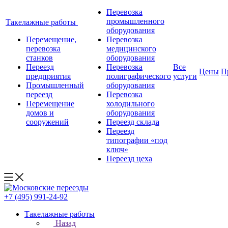
Перевозка
промышленного
Такелажные работы
оборудования
Перемещение,
Перевозка
перевозка
медицинского
станков
оборудования
Переезд
Перевозка
Все
Цены
П
предприятия
полиграфического
услуги
Промышленный
оборудования
переезд
Перевозка
Перемещение
холодильного
домов и
оборудования
сооружений
Переезд склада
Переезд
типографии «под
ключ»
Переезд цеха
+7 (495) 991-24-92
Такелажные работы
Назад