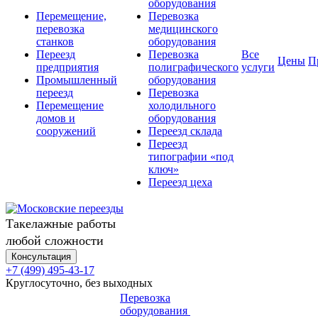
оборудования
Перемещение,
Перевозка
перевозка
медицинского
станков
оборудования
Переезд
Перевозка
Все
Цены
П
предприятия
полиграфического
услуги
Промышленный
оборудования
переезд
Перевозка
Перемещение
холодильного
домов и
оборудования
сооружений
Переезд склада
Переезд
типографии «под
ключ»
Переезд цеха
Такелажные работы
любой сложности
Консультация
+7 (499) 495-43-17
Круглосуточно, без выходных
Перевозка
оборудования