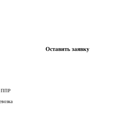
Оставить заявку
а ППР
евозка