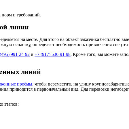
 норм и требований.
ной линии
деляется на месте. Для этого на объект заказчика бесплатно в
лажную оснастку, определяет необходимость привлечения спецтех
(495) 991-24-92
и
+7 (917) 536-91-98
. Кроме того, вы можете зап
венных линий
оконные проёмы
, чтобы переместить на улицу крупногабаритны
 здания приводится в первоначальный вид. Для перевозки негаб
о этапов: