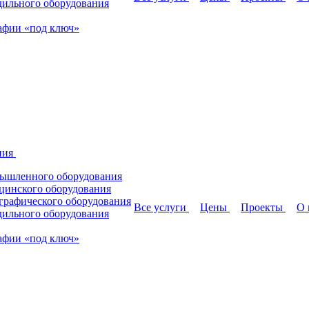
дильного оборудования
афии «под ключ»
ния
мышленного оборудования
цинского оборудования
графического оборудования
Все услуги
Цены
Проекты
О 
дильного оборудования
афии «под ключ»