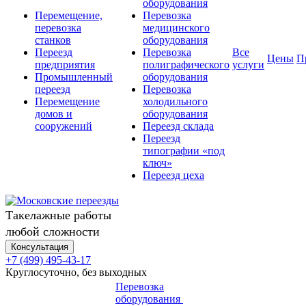
оборудования
Перемещение,
Перевозка
перевозка
медицинского
станков
оборудования
Переезд
Перевозка
Все
Цены
П
предприятия
полиграфического
услуги
Промышленный
оборудования
переезд
Перевозка
Перемещение
холодильного
домов и
оборудования
сооружений
Переезд склада
Переезд
типографии «под
ключ»
Переезд цеха
Такелажные работы
любой сложности
Консультация
+7 (499) 495-43-17
Круглосуточно, без выходных
Перевозка
оборудования