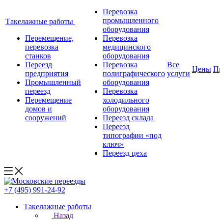
Перевозка
промышленного
Такелажные работы
оборудования
Перемещение,
Перевозка
перевозка
медицинского
станков
оборудования
Переезд
Перевозка
Все
Цены
П
предприятия
полиграфического
услуги
Промышленный
оборудования
переезд
Перевозка
Перемещение
холодильного
домов и
оборудования
сооружений
Переезд склада
Переезд
типографии «под
ключ»
Переезд цеха
+7 (495) 991-24-92
Такелажные работы
Назад